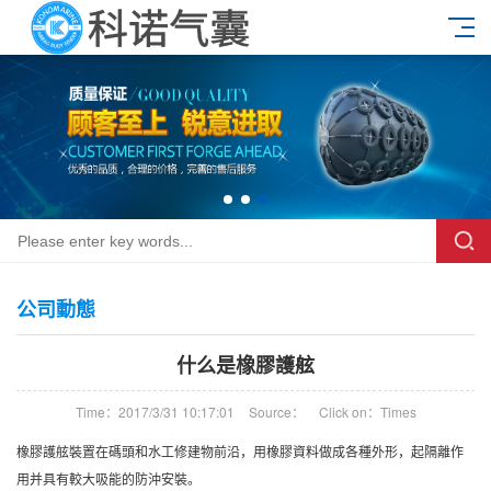
公司動態
什么是橡膠護舷
Time：2017/3/31 10:17:01
Source：
Click on：
Times
橡膠護舷裝置在碼頭和水工修建物前沿，用橡膠資料做成各種外形，起隔離作
用并具有較大吸能的防沖安裝。