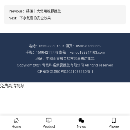
Previous：
碼頭十大常用橡膠護舷
Next：
下水氣囊的安全效果
電話：0532-88501501 傳真：0532-87563669
手機：15064211778 郵箱：kenuo1988@163.com
地址：中國山東省青島市即墨市店集鎮
Copyright 2021 青島科諾氣囊護舷有限公司 All rights reserved
ICP備案號:
魯ICP備2021033130號-1
免费高清视频
Home
Product
News
Phone