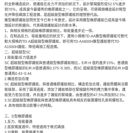
的全新構造設計，使護舷在反力不添加的狀況下，設計緊縮變形從52.5％進步
到70％，成爲當今最優秀的橡膠護舷之一，它的呈現，可使碼頭構造設計輕型
化并降低碼頭工程造價，是超級鼓型橡膠護舷的理想替代品。
錐型橡膠護舷從問世至今已有十年歷史，設計采用錐型橡膠護舷已成爲當今碼
頭設計的新趨向、代表碼頭護舷設計的新水準。
1、與相反規格的超級橡膠護舷相比，吸能量進步近一倍。
2、在制品反力、吸能量相近的狀況下，選用小規格TD-AA錐型橡膠護舷可替代
較大規格的TD-A超級鼓型橡膠護舷，即可用TD-AA800H錐型護舷替代TD-
A1000H護舷，降低碼頭工程造價。
二、超級鼓型SC
1.吸能量/反力值進步
SC 超級鼓型橡膠護舷與普通鼓型橡膠護舷相比，E/R.H 值約進步15%，普通鼓
型橡膠護舷的E/R.H值普通爲0.375~0.385，而SC 超級鼓型橡膠護舷的E/R.H值
普通爲0.43~0.44.
2.構造愈加合理
SC 超級鼓型橡膠護舷，與普通橡膠護舷相比，構造愈加合理，護舷筒體與法蘭
銜接部，采用了圓滑過度，添加了護舷根部在緊縮變形時的應力集中景象，護
舷受力愈加合理，并且進步了護舷的緊縮量，由普通型的47.5%添加到52.5%.
3.SC超級鼓型橡膠護舷與普通型橡膠護舷具有相反的裝置螺栓孔距和螺栓孔。
4. 具有傾斜靠泊影響小的特點。
三、D型橡膠護舷
1.反力、吸能量適
2.底部寬度適中，特使適用于框式碼頭
3.分量輕、裝置維護方便。