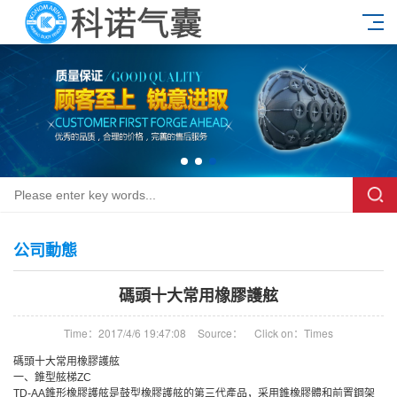
公司動態
碼頭十大常用橡膠護舷
Time：2017/4/6 19:47:08
Source：
Click on：
Times
碼頭十大常用橡膠護舷
一、錐型舷梯ZC
TD-AA錐形橡膠護舷是鼓型橡膠護舷的第三代產品，采用錐橡膠體和前置鋼架