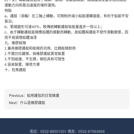
的平安。轉動護舷適用于船廠、船塢、滾裝船碼頭、碼頭護角及要求限制船舶
運動方向和靠泊速度的場所運用。
特點
a、護舷（滾輪）在三軸上轉動，可限制并減小船舶運轉速度，有利于船舶平安
靠泊；
b、緊縮變形可達40％，較傳統轉動護舷吸能量進步一倍以上；
c、由于轉動護舷能順應船體的挪動而轉動，故船體與護舷不發作滑動摩擦，因
而不易損壞船體油漆
九、橡膠舷梯
1.兼具橡膠護舷和舷梯的功用、比鋼舷梯耐用
2.不需凹位藏梯，與橡膠護舷異常裝置
3.不怕碰撞，不生銹，梯柱具有可彎性
4.容易裝置、維修方便
十、包角護舷
Previous：
船用護弦的日常維護
Next：
什么是橡膠護舷
電話：0532-88501501 傳真：0532-87563669