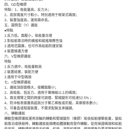
四、GD型橡膠
特點：1、吸能量高，反力大；
2、底部寬度尺寸較小，特別適用于框架式碼頭；
3、裝置強度高，運用壽命長。
五、圓筒型（Y）護舷
●特點
1.反力低，面壓小，吸能量合理
2.對船舶靠泊時的橫搖和縱搖順應性強
3.適用范圍廣，也可作爲船舶防撞安裝
4.裝置維護方便
六、V型橡膠護舷
特點
1.反力適中，吸能量較高
2.裝置結實，裝配方便
3.適用于中型碼頭
七、π型橡膠護舷
1、護舷頂部面積大，接觸面壓小；
2、高吸能、低反力，適用于萬噸級以上的碼頭；
3、兩支撐臂之間的跨度可調理、緊縮變形可抵達52.5% ；
4、防沖板表面層爲超高分子聚乙稀板或尼龍，其摩擦系數小；
5、可垂直或程度裝置，不需求配裝支承錨鏈。
八、轉動護舷
轉動型橡膠護舷運用滾輪的轉動和緊縮變形（橡膠）吸收船舶撞擊能量，當船
舶靠泊或移舶時，轉動護舷能順應船體挪動而發作轉動，從而保證碼頭和船舶