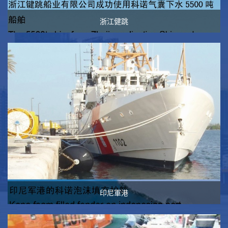
浙江健跳
印尼軍港