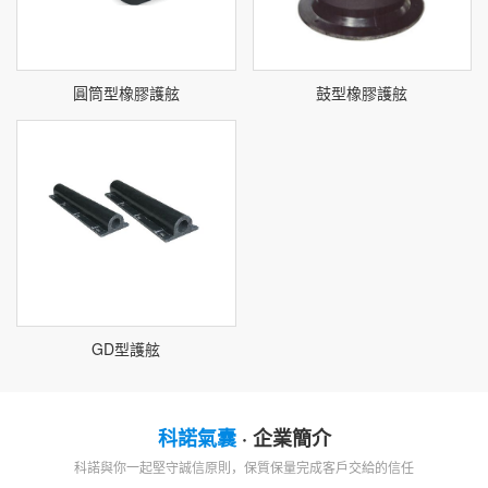
圓筒型橡膠護舷
鼓型橡膠護舷
GD型護舷
科諾氣囊
· 企業簡介
科諾與你一起堅守誠信原則，保質保量完成客戶交給的信任